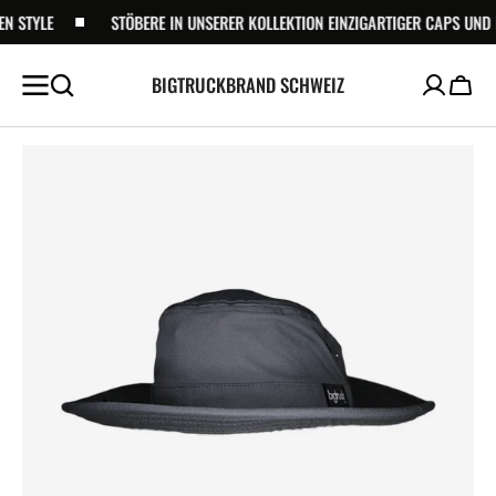
ZUM
STYLE
STÖBERE IN UNSERER KOLLEKTION EINZIGARTIGER CAPS UND FIN
INHALT
SPRINGEN
BIGTRUCKBRAND SCHWEIZ
Waren
Medien
1
in
der
Galerieansicht
öffnen