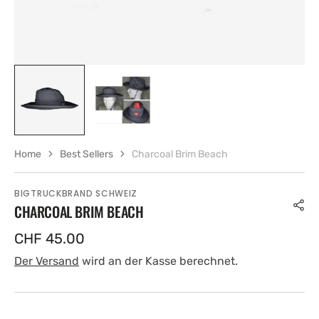
Home
Best Sellers
Charcoal Brim Beach
BIGTRUCKBRAND SCHWEIZ
CHARCOAL BRIM BEACH
Regulärer
CHF 45.00
Preis
Der Versand
wird an der Kasse berechnet.