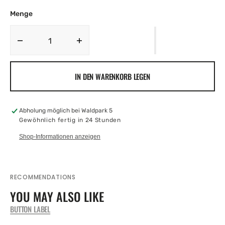
Menge
Menge
Menge
für
für
Charcoal
Charcoal
IN DEN WARENKORB LEGEN
Brim
Brim
Beach
Beach
verringern
erhöhen
Abholung möglich bei
Waldpark 5
Gewöhnlich fertig in 24 Stunden
Shop-Informationen anzeigen
RECOMMENDATIONS
YOU MAY ALSO LIKE
BUTTON LABEL