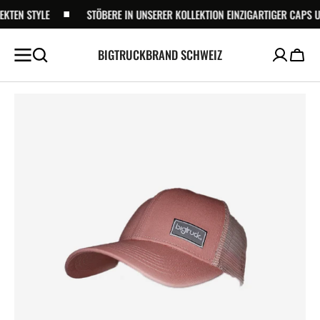
ZUM
TEN STYLE
STÖBERE IN UNSERER KOLLEKTION EINZIGARTIGER CAPS UND 
INHALT
SPRINGEN
BIGTRUCKBRAND SCHWEIZ
Waren
Medien
1
in
der
Galerieansicht
öffnen