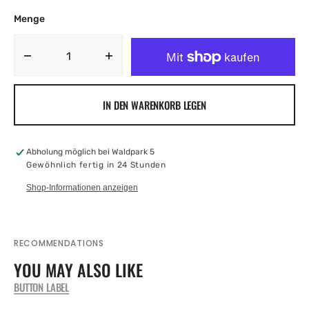
Menge
Menge
Menge
für
für
Classic
Classic
IN DEN WARENKORB LEGEN
Rose
Rose
Naked
Naked
verringern
erhöhen
Abholung möglich bei
Waldpark 5
Gewöhnlich fertig in 24 Stunden
Shop-Informationen anzeigen
RECOMMENDATIONS
YOU MAY ALSO LIKE
BUTTON LABEL